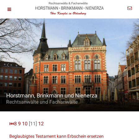
Horstmann, Brinkmann und Nienerza
Rechtsanwälte und Fachanwälte
⏮
8
9
10
[11]
12
Beglaubigtes Testament kann Erbschein ersetzen