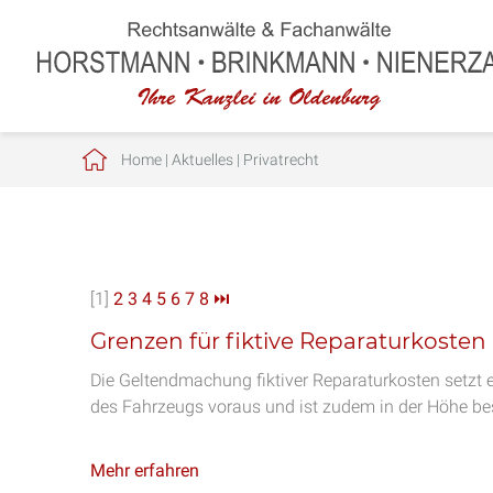
Home
|
Aktuelles
|
Privatrecht
[1]
2
3
4
5
6
7
8
⏭
Grenzen für fiktive Reparaturkosten
Die Geltendmachung fiktiver Reparaturkosten setzt
des Fahrzeugs voraus und ist zudem in der Höhe be
Mehr erfahren