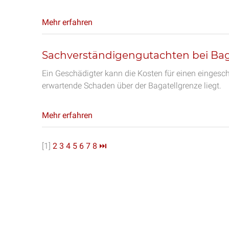
Mehr erfahren
Sachverständigengutachten bei Ba
Ein Geschädigter kann die Kosten für einen eingesc
erwartende Schaden über der Bagatellgrenze liegt.
Mehr erfahren
[1]
2
3
4
5
6
7
8
⏭