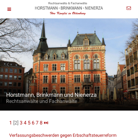
Horstmann, Brinkmann und Nienerza
Rechtsanwälte und Fachanwälte
1
[2]
3
4
5
6
7
8
⏭
Verfassungsbeschwerden gegen Erbschaftsteuerreform