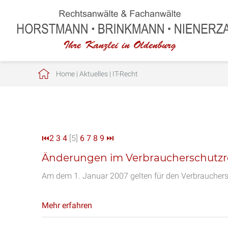
Home
|
Aktuelles
|
IT-Recht
⏮
2
3
4
[5]
6
7
8
9
⏭
Änderungen im Verbraucherschutzr
Am dem 1. Januar 2007 gelten für den Verbrauchers
Mehr erfahren