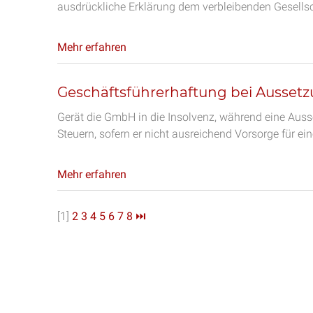
ausdrückliche Erklärung dem verbleibenden Gesellsc
Mehr erfahren
Geschäftsführerhaftung bei Aussetz
Gerät die GmbH in die Insolvenz, während eine Ausse
Steuern, sofern er nicht ausreichend Vorsorge für ei
Mehr erfahren
[1]
2
3
4
5
6
7
8
⏭