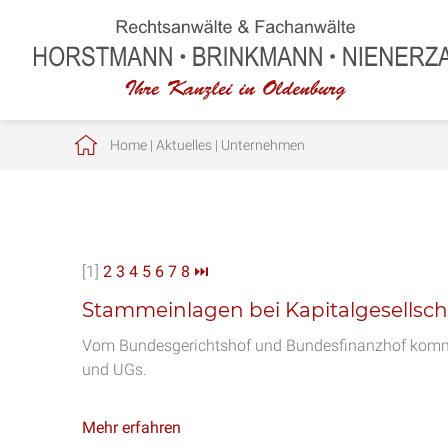
Home
|
Aktuelles
|
Unternehmen
[1]
2
3
4
5
6
7
8
⏭
Stammeinlagen bei Kapitalgesellsch
Vom Bundesgerichtshof und Bundesfinanzhof komme
und UGs.
Mehr erfahren